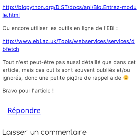
http://​biopython​.org/​D​I​S​T​/​d​o​c​s​/​a​p​i​/​B​i​o​.​E​n​t​r​e​z​-​m​o​d​u​
l​e​.​h​tml
Ou encore utiliser les outils en ligne de l'EBI :
http://​www​.ebi​.ac​.uk/​T​o​o​l​s​/​w​e​b​s​e​r​v​i​c​e​s​/​s​e​r​v​i​c​e​s​/​d​
b​f​e​tch
Tout n'est peut-​être pas aussi détaillé que dans cet
article, mais ces outils sont souvent oubliés et/​ou
ignorés, donc une petite piqûre de rappel aide
Bravo pour l'article !
Répondre
Laisser un commentaire