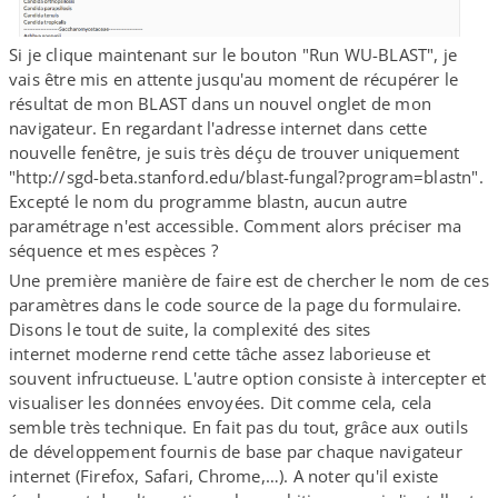
Si je clique maintenant sur le bouton "Run WU-​BLAST", je
vais être mis en attente jusqu'au moment de récupérer le
résultat de mon BLAST dans un nouvel onglet de mon
navigateur. En regardant l'adresse internet dans cette
nouvelle fenêtre, je suis très déçu de trouver uniquement
"http://​sgd​-beta​.stanford​.edu/​b​l​a​s​t​-​f​u​n​g​a​l​?​p​r​o​g​r​a​m​=​b​l​a​stn".
Excepté le nom du programme blastn, aucun autre
paramétrage n'est accessible. Comment alors préciser ma
séquence et mes espèces ?
Une première manière de faire est de chercher le nom de ces
paramètres dans le code source de la page du formulaire.
Disons le tout de suite, la complexité des sites
internet moderne rend cette tâche assez laborieuse et
souvent infructueuse. L'autre option consiste à intercepter et
visualiser les données envoyées. Dit comme cela, cela
semble très technique. En fait pas du tout, grâce aux outils
de développement fournis de base par chaque navigateur
internet (Firefox, Safari, Chrome,…). A noter qu'il existe