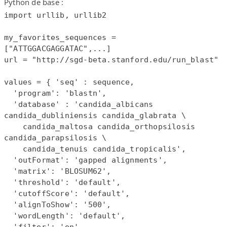
Python de base :
import urllib, urllib2

my_favorites_sequences = 
["ATTGGACGAGGATAC",...]

url = "http://sgd-beta.stanford.edu/run_blast"

values = { 'seq' : sequence,

  'program': 'blastn',

  'database' : 'candida_albicans 
candida_dubliniensis candida_glabrata \

    candida_maltosa candida_orthopsilosis 
candida_parapsilosis \

    candida_tenuis candida_tropicalis',

  'outFormat': 'gapped alignments',

  'matrix': 'BLOSUM62',

  'threshold': 'default',

  'cutoffScore': 'default',

  'alignToShow': '500',

  'wordLength': 'default',

  'filter': 'on',
