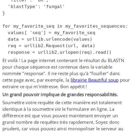
  'blastType': 'fungal'

}

for my_favorite_seq in my_favorites_sequences:

  values[ 'seq'] = my_favorite_seq

  data = urllib.urlencode(values)

  req = urllib2.Request(url, data)

Et voilà ! La page internet contenant le résultat du BLASTN
pour chaque séquence est contenue dans la variable
nommée "response". Il ne reste plus qu'à "fouiller" dans
cette page avec, par exemple, la
librairie Beautiful soup
pour
extraire ce qui m'intéresse. Bon appétit !
Un grand pouvoir implique de grandes responsabilités.
Soumettre votre requête de cette manière est totalement
identique à la soumettre
via
le formulaire en ligne. La
différence est que vous pouvez maintenant envoyer un
grand nombre de requêtes très rapidement. Soyez donc
prudent, car vous pouvez ainsi monopoliser le serveur au