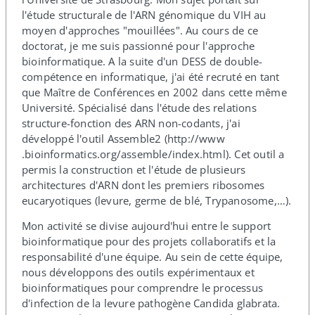
l'étude structurale de l'ARN génomique du VIH au
moyen d'approches "mouillées". Au cours de ce
doctorat, je me suis passionné pour l'approche
bioinformatique. A la suite d'un DESS de double-​
compétence en informatique, j'ai été recruté en tant
que Maître de Conférences en 2002 dans cette même
Université. Spécialisé dans l'étude des relations
structure-​fonction des ARN non-​codants, j'ai
développé l'outil Assemble2 (http://​www​
.bioinformatics​.org/​a​s​s​e​m​b​l​e​/​i​n​d​e​x​.​h​tml). Cet outil a
permis la construction et l'étude de plusieurs
architectures d'ARN dont les premiers ribosomes
eucaryotiques (levure, germe de blé, Trypanosome,…).
Mon activité se divise aujourd'hui entre le support
bioinformatique pour des projets collaboratifs et la
responsabilité d'une équipe. Au sein de cette équipe,
nous développons des outils expérimentaux et
bioinformatiques pour comprendre le processus
d'infection de la levure pathogène Candida glabrata.