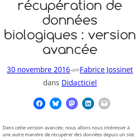
récupération de
o
y
S
données
n
biologiques : version
avancée
30 novembre 2016
-
Fabrice Jossinet
par
dans
Didacticiel
Dans cette version avancée, nous allons nous intéresser à
une autre manière de récupérer des données depuis un site