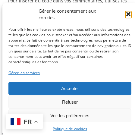
Pour insérer du code dans vos commentaires, utilisez les
balises <code> et <\code>.
Gérer le consentement aux
cookies
«
Précédente :
AMBB : Colloque « Les
Suivante :
LaTeX : le
Pour offrir les meilleures expériences, nous utilisons des technologies
futurs de la bio-​informatique »
premier document !
»
telles que les cookies pour stocker et/ou accéder aux informations des
appareils. Le fait de consentir à ces technologies nous permettra de
traiter des données telles que le comportement de navigation ou les ID
uniques sur ce site. Le fait de ne pas consentir ou de retirer son
consentement peut avoir un effet négatif sur certaines
Sauf mention contraire, tous les articles du blog sont sous licence
caractéristiques et fonctions.
CC-BY-NC
Gérer les services
Vous souhaitez participer ?
Accepter
Contactez nous !
Refuser
C'est parti !
Voir les préférences
FR
Logo et design par Isabelle Stévant & Gwenaelle Lemoine -
Connexion
-
Politique de confidentialité
Politique de cookies