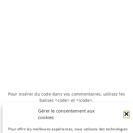
Pour insérer du code dans vos commentaires, utilisez les
balises <code> et <\code>.
Gérer le consentement aux
cookies
«
Précédente :
Les éléments
Suivante :
Comment
transposables : de l’appellation
travailler sur une grappe
Pour offrir les meilleures expériences, nous utilisons des technologies
"ADN poubelle" à leur étude.
de serveurs (cluster)
»