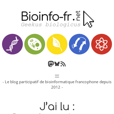
Aller
au
contenu
M
B
F
a
l
l
- Le blog participatif de bioinformatique francophone depuis
s
u
u
2012 -
t
e
x
J’ai lu :
o
s
R
d
k
S