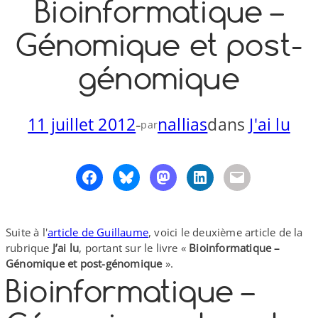
Bioinformatique –
o
y
S
Génomique et post-​
n
génomique
11 juillet 2012
-
nallias
dans
J'ai lu
par
Suite à l'
article de Guillaume
, voici le deuxième article de la
rubrique
J’ai lu
, portant sur le livre «
Bioinformatique –
Génomique et post-​génomique
».
Bioinformatique –