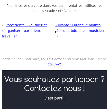
Pour insérer du code dans vos commentaires, utilisez les
balises <code> et <\code>.
«
Précédente :
S'outiller et
Suivante :
Quand le bioinfo
s'organiser pour mieux
gère une bdd et est musicien
travailler
»
Sauf mention contraire, tous les articles du blog sont sous licence
CC-BY-NC
Vous souhaitez participer ?
Contactez nous !
C'est parti !