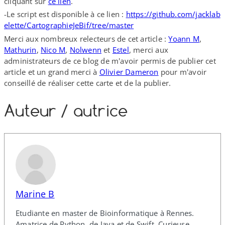
cliquant sur
ce lien
.
-Le script est disponible à ce lien :
https://​github​.com/​j​a​c​k​l​a​b​
e​l​e​t​t​e​/​C​a​r​t​o​g​r​a​p​h​i​e​J​e​B​i​f​/​t​r​e​e​/​m​a​s​ter
Merci aux nombreux relecteurs de cet article :
Yoann M
,
Mathurin
,
Nico M
,
Nolwenn
et
Estel
, merci aux
administrateurs de ce blog de m'avoir permis de publier cet
article et un grand merci à
Olivier Dameron
pour m'avoir
conseillé de réaliser cette carte et de la publier.
Auteur /​ autrice
Marine B
Etudiante en master de Bioinformatique à Rennes.
Amatrice de Python, de Java et de Swift. Curieuse,