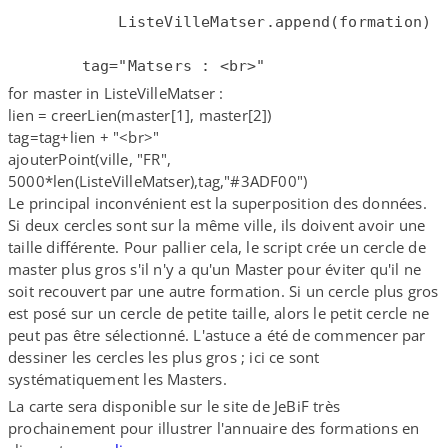
            ListeVilleMatser.append(formation)
        tag="Matsers : <br>"
for master in ListeVilleMatser :
lien = creerLien(master[1], master[2])
tag=tag+lien + "<br>"
ajouterPoint(ville, "FR",
5000*len(ListeVilleMatser),tag,"#3ADF00")
Le principal inconvénient est la superposition des données.
Si deux cercles sont sur la même ville, ils doivent avoir une
taille différente. Pour pallier cela, le script crée un cercle de
master plus gros s'il n'y a qu'un Master pour éviter qu'il ne
soit recouvert par une autre formation. Si un cercle plus gros
est posé sur un cercle de petite taille, alors le petit cercle ne
peut pas être sélectionné. L'astuce a été de commencer par
dessiner les cercles les plus gros ; ici ce sont
systématiquement les Masters.
La carte sera disponible sur le site de JeBiF très
prochainement pour illustrer l'annuaire des formations en