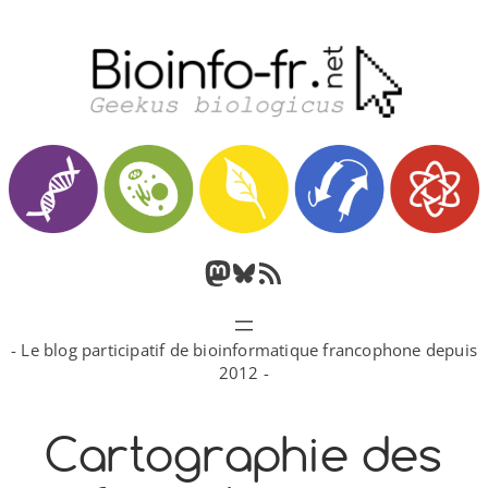
Aller
au
contenu
M
B
F
a
l
l
- Le blog participatif de bioinformatique francophone depuis
s
u
u
2012 -
t
e
x
Cartographie des
o
s
R
d
k
S