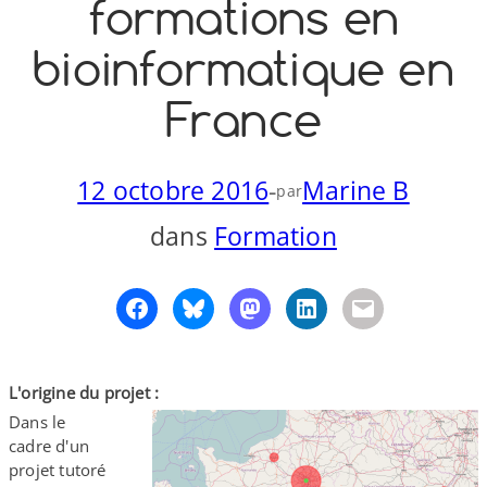
formations en
o
y
S
bioinformatique en
n
France
12 octobre 2016
-
Marine B
par
dans
Formation
L'origine du projet :
Dans le
cadre d'un
projet tutoré