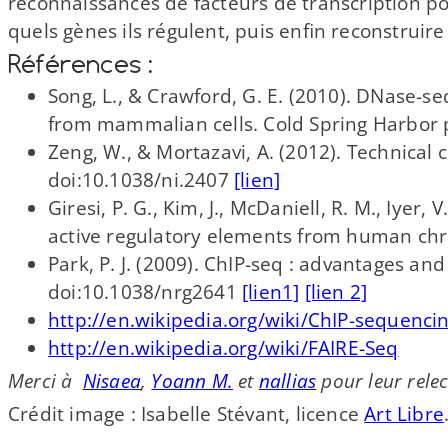
reconnaissances de facteurs de transcription pou
quels gènes ils régulent, puis enfin reconstruir
Références :
Song, L., & Crawford, G. E. (2010). DNase-​
from mammalian cells. Cold Spring Harbor 
Zeng, W., & Mortazavi, A. (2012). Technical
doi:10.1038/ni.2407
[lien]
Giresi, P. G., Kim, J., McDaniell, R. M., Iyer
active regulatory elements from human chr
Park, P. J. (2009). ChIP-​seq : advantages a
doi:10.1038/nrg2641
[lien1]
[lien 2]
http://​en​.wikipedia​.org/​w​i​k​i​/​C​h​I​P​-​s​e​q​u​e​n​c​i
http://​en​.wikipedia​.org/​w​i​k​i​/​F​A​I​R​E​-​Seq
Merci à
Nisaea
,
Yoann M.
et
nallias
pour leur relec
Crédit image : Isabelle Stévant, licence
Art Libre