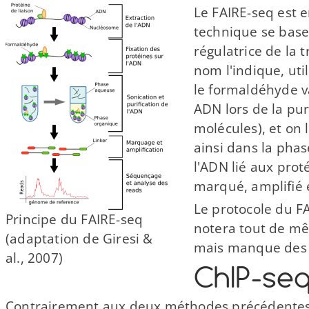
Le FAIRE-​seq est 
technique se base
régulatrice de la 
nom l'indique, uti
le formaldéhyde va
ADN lors de la pur
molécules), et on 
ainsi dans la pha
l'ADN lié aux prot
marqué, amplifié 
Le protocole du FA
Principe du FAIRE-​seq
notera tout de mêm
(adaptation de Giresi &
mais manque des p
al., 2007)
ChIP-​se
Contrairement aux deux méthodes précédentes 