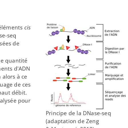
 éléments
cis
e-​seq
nsées de
ne quantité
gments d'ADN
 alors à ce
quage de ces
haut débit.
nalysée pour
Principe de la DNase-​seq
(adaptation de Zeng