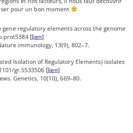
égions et nos facteurs, il nous faut découvrir
s'amuser pour un bon moment
tive gene regulatory elements across the genome
db.prot5384
[lien]
 Nature immunology, 13(9), 802–7.
ssisted Isolation of Regulatory Elements) isolates
.1101/gr.5533506
[lien]
iews. Genetics, 10(10), 669–80.