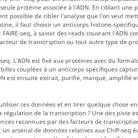
ne seule protéine associée à l'ADN. En ciblant une 
ient possible de cibler l'analyse que l'on veut met
tine, il faut choisir un anticorps histone-​spécifiq
t FAIRE-​seq, à savoir des reads couvrant l'ADN c
 facteur de transcription ou tout autre type de pr
-​seq. L'ADN est fixé aux protéines avec du form
 billes couplées à un anticorps spécifiques captur
ADN est ensuite extrait, purifié, marqué, amplifié 
tiliser ces données et en tirer quelque chose en 
a régulation de la transcription ? Une des piste 
ences reconnues par des facteurs de transcription
t un arsenal de données relatives aux ChIP-​seq 