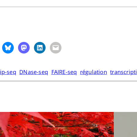
ip-seq
DNase-seq
FAIRE-seq
régulation
transcript