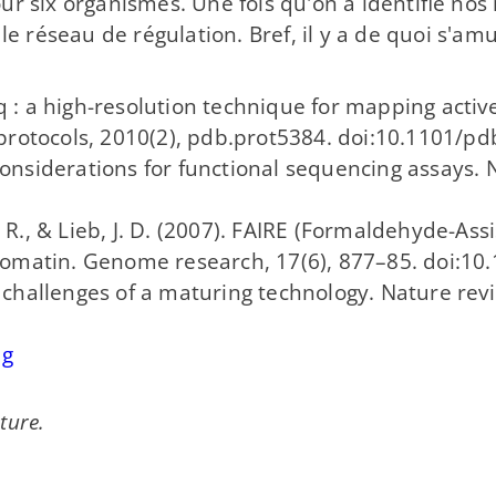
r six organismes. Une fois qu'on a identifié nos r
e le réseau de régulation. Bref, il y a de quoi 
seq : a high-​resolution technique for mapping ac
protocols, 2010(2), pdb.prot5384. doi:10.1101/p
 considerations for functional sequencing assays.
, V. R., & Lieb, J. D. (2007). FAIRE (Formaldehyde-​A
omatin. Genome research, 17(6), 877–85. doi:10
nd challenges of a maturing technology. Nature rev
ng
ture.
.