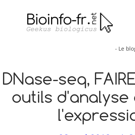
Aller
au
contenu
- Le bl
DNase-​seq, FAIRE-
outils d'analyse
l'express