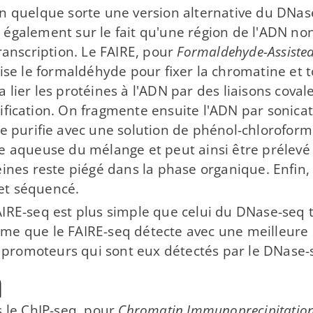
en quelque sorte une version alternative du DNase
 également sur le fait qu'une région de l'ADN n
transcription. Le FAIRE, pour
Formaldehyde-​Assisted
lise le formaldéhyde pour fixer la chromatine et 
 lier les protéines à l'ADN par des liaisons coval
ification. On fragmente ensuite l'ADN par sonicat
le purifie avec une solution de phénol-​chlorofor
se aqueuse du mélange et peut ainsi être prélevé
éines reste piégé dans la phase organique. Enfin,
et séquencé.
IRE-​seq est plus simple que celui du DNase-​seq 
e que le FAIRE-​seq détecte avec une meilleure s
romoteurs qui sont eux détectés par le DNase-​
q
le ChIP-​seq, pour
Chromatin Immunoprecipitation