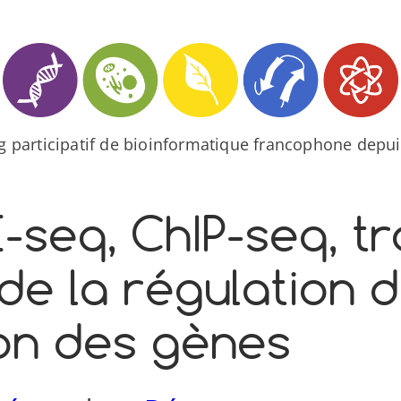
og participatif de bioinformatique francophone depui
​seq, ChIP-​seq, tr
 de la régulation 
ion des gènes