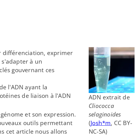
r différenciation, exprimer
e s'adapter à un
 clés gouvernant ces
 de l'ADN ayant la
otéines de liaison à l'ADN
ADN extrait de
Cliococca
e génome et son expression.
selaginoides
ouveaux outils permettant
(
Josh*m
, CC BY-​
s cet article nous allons
NC-​SA)