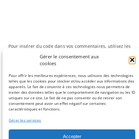
Pour insérer du code dans vos commentaires, utilisez les
balises <code> et <\code>.
Gérer le consentement aux
cookies
«
Précédente :
Bientôt un an et
Suivante :
Lâchez vos
Pour offrir les meilleures expériences, nous utilisons des technologies
toujours fringant !
coms !
»
telles que les cookies pour stocker et/ou accéder aux informations des
appareils. Le fait de consentir à ces technologies nous permettra de
traiter des données telles que le comportement de navigation ou les ID
uniques sur ce site. Le fait de ne pas consentir ou de retirer son
consentement peut avoir un effet négatif sur certaines
Sauf mention contraire, tous les articles du blog sont sous licence
caractéristiques et fonctions.
CC-BY-NC
Gérer les services
Vous souhaitez participer ?
Accepter