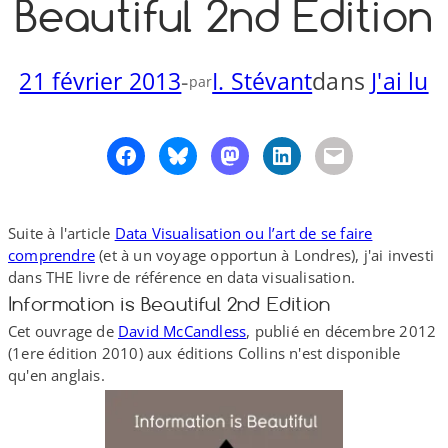
Beautiful 2nd Edition
o
y
S
n
21 février 2013
-
I. Stévant
dans
J'ai lu
par
Suite à l'article
Data Visualisation ou l’art de se faire
comprendre
(et à un voyage opportun à Londres), j'ai investi
dans THE livre de référence en data visualisation.
Information is Beautiful 2nd Edition
Cet ouvrage de
David McCandless
, publié en décembre 2012
(1ere édition 2010) aux éditions Collins n'est disponible
qu'en anglais.