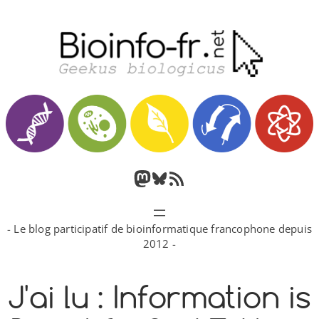
Aller
au
contenu
M
B
F
a
l
l
- Le blog participatif de bioinformatique francophone depuis
s
u
u
2012 -
t
e
x
J'ai lu : Information is
o
s
R
d
k
S