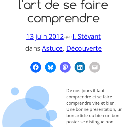
l'art de se faire
o
y
S
comprendre
n
13 juin 2012
-
I. Stévant
par
dans
Astuce
, 
Découverte
De nos jours il faut
comprendre et se faire
comprendre vite et bien.
Une bonne présentation, un
bon article ou bien un bon
poster se distingue non