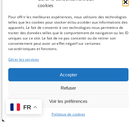
cookies
Pour offrir les meilleures expériences, nous utilisons des technologies
telles que les cookies pour stocker et/ou accéder aux informations des
appareils. Le fait de consentir à ces technologies nous permettra de
traiter des données telles que le comportement de navigation ou les ID
uniques sur ce site. Le fait de ne pas consentir ou de retirer son
consentement peut avoir un effet négatif sur certaines
Pour insérer du code dans vos commentaires, utilisez les
caractéristiques et fonctions.
balises <code> et <\code>.
Gérer les services
«
Précédente :
SQL Tips : Les
Suivante :
Edito - Un peu de
Accepter
transactions
nouvelles
»
Refuser
Voir les préférences
Sauf mention contraire, tous les articles du blog sont sous licence
FR
CC-BY-NC
Politique de cookies
Vous souhaitez participer ?