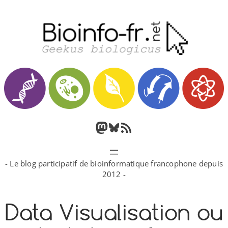
Aller
au
contenu
M
B
F
a
l
l
- Le blog participatif de bioinformatique francophone depuis
s
u
u
2012 -
t
e
x
Data Visualisation ou
o
s
R
d
k
S