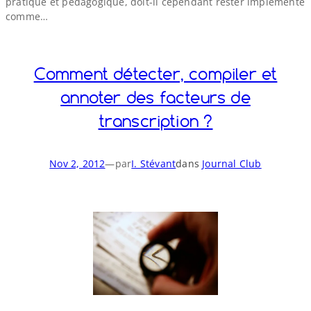
pratique et pédagogique, doit-​il cependant rester implémenté
comme…
Comment détecter, compiler et
annoter des facteurs de
transcription ?
Nov 2, 2012
—
par
I. Stévant
dans
Journal Club