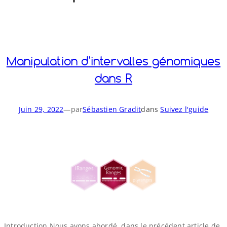
o
y
S
n
Manipulation d'intervalles génomiques
dans R
Juin 29, 2022
—
par
Sébastien Gradit
dans
Suivez l'guide
Introduction Nous avons abordé, dans le précédent article de