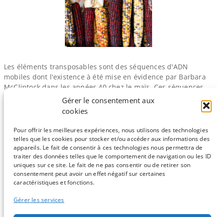
Les éléments transposables sont des séquences d'ADN
mobiles dont l'existence à été mise en évidence par Barbara
McClintock dans les années 40 chez le maïs. Ces séquences
sont présentes dans toutes les branches de l'arbre du vivant
Gérer le consentement aux
et peuvent représenter une grande partie du génome
cookies
(environ 40% du génome chez l'Homme et jusqu'à 90% chez…
Pour offrir les meilleures expériences, nous utilisons des technologies
telles que les cookies pour stocker et/ou accéder aux informations des
Page suivante
→
appareils. Le fait de consentir à ces technologies nous permettra de
traiter des données telles que le comportement de navigation ou les ID
uniques sur ce site. Le fait de ne pas consentir ou de retirer son
consentement peut avoir un effet négatif sur certaines
Sauf mention contraire, tous les articles du blog sont sous licence
caractéristiques et fonctions.
CC-BY-NC
Gérer les services