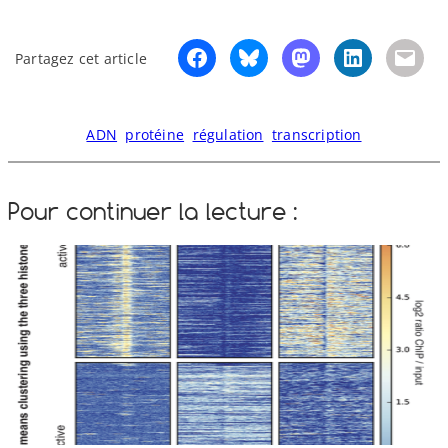
Partagez cet article
ADN
protéine
régulation
transcription
Pour continuer la lecture :