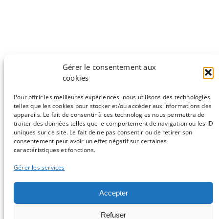
Gérer le consentement aux
cookies
Pour offrir les meilleures expériences, nous utilisons des technologies
telles que les cookies pour stocker et/ou accéder aux informations des
appareils. Le fait de consentir à ces technologies nous permettra de
traiter des données telles que le comportement de navigation ou les ID
Pour insérer du code dans vos commentaires, utilisez les
uniques sur ce site. Le fait de ne pas consentir ou de retirer son
balises <code> et <\code>.
consentement peut avoir un effet négatif sur certaines
caractéristiques et fonctions.
Suivante :
ROSALIND :
Gérer les services
«
Précédente :
Monter un serveur
devenez le meilleur
de test pour des besoins
bioinformaticien du monde
d’analyses en bioinformatique
Accepter
»
Refuser