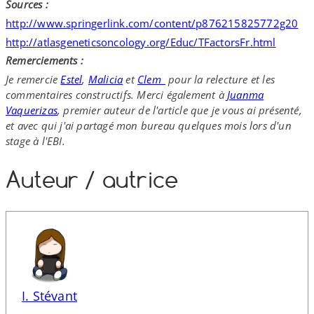
Sources :
http://​www​.springerlink​.com/​c​o​n​t​e​n​t​/​p​8​7​6​2​1​5​8​2​5​7​7​2​g20
http://​atlasgeneticsoncology​.org/​E​d​u​c​/​T​F​a​c​t​o​r​s​F​r​.​h​tml
Remerciements :
Je remercie
Estel
,
Malicia
et
Clem_​
pour la relecture et les
commentaires constructifs. Merci également à
Juanma
Vaquerizas
, premier auteur de l'article que je vous ai présenté,
et avec qui j'ai partagé mon bureau quelques mois lors d'un
stage à l'EBI.
Auteur /​ autrice
I. Stévant