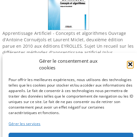
Apprentissage Artificiel - Concepts et algorithmes Ouvrage
d'Antoine Cornuéjols et Laurent Miclet, deuxième édition
parue en 2010 aux éditions EYROLLES. Sujet Un recueil sur les
différentes méthodes d'apprentissage artificiel (plus
communément appelé "apprentissage machine" ou pour les
Gérer le consentement aux
anglophones "machine learning"). Résumé Les auteurs
cookies
abordent, au fil des chapitres, un panel assez varié de
méthodes et…
Pour offrir les meilleures expériences, nous utilisons des technologies
telles que les cookies pour stocker et/ou accéder aux informations des
appareils. Le fait de consentir à ces technologies nous permettra de
traiter des données telles que le comportement de navigation ou les ID
uniques sur ce site. Le fait de ne pas consentir ou de retirer son
consentement peut avoir un effet négatif sur certaines
Sauf mention contraire, tous les articles du blog sont sous licence
caractéristiques et fonctions.
CC-BY-NC
Gérer les services
Vous souhaitez participer ?