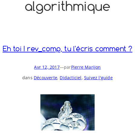
algorithmique
o
y
S
n
Eh toi ! rev_​comp, tu l'écris comment ?
Avr 12, 2017
—
par
Pierre Marijon
dans
Découverte
, 
Didacticiel
, 
Suivez l'guide