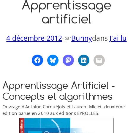
Apprentissage
o
y
S
artificiel
n
4 décembre 2012
-
Bunny
dans
J'ai lu
par
Apprentissage Artificiel -
Concepts et algorithmes
Ouvrage d'Antoine Cornuéjols et Laurent Miclet, deuxième
édition parue en 2010 aux éditions EYROLLES.