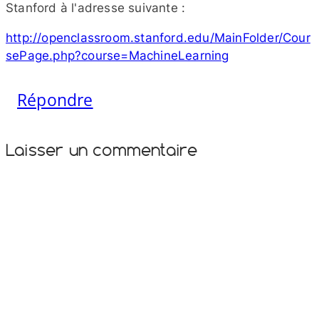
Stanford à l'adresse suivante :
http://​openclassroom​.stanford​.edu/​M​a​i​n​F​o​l​d​e​r​/​C​o​u​r​
s​e​P​a​g​e​.​p​h​p​?​c​o​u​r​s​e​=​M​a​c​h​i​n​e​L​e​a​r​n​ing
Répondre
Laisser un commentaire