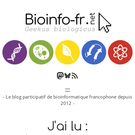
Aller
au
contenu
M
B
F
a
l
l
- Le blog participatif de bioinformatique francophone depuis
s
u
u
2012 -
t
e
x
J'ai lu :
o
s
R
d
k
S