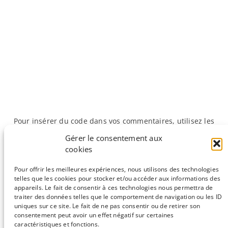
Pour insérer du code dans vos commentaires, utilisez les
balises <code> et <\code>.
Gérer le consentement aux
cookies
«
Précédente :
Edito : du neuf,
Suivante :
Questions à… Jean-​
Pour offrir les meilleures expériences, nous utilisons des technologies
du neuf et du neuf !
François Gibrat
»
telles que les cookies pour stocker et/ou accéder aux informations des
appareils. Le fait de consentir à ces technologies nous permettra de
traiter des données telles que le comportement de navigation ou les ID
uniques sur ce site. Le fait de ne pas consentir ou de retirer son
consentement peut avoir un effet négatif sur certaines
Sauf mention contraire, tous les articles du blog sont sous licence
caractéristiques et fonctions.