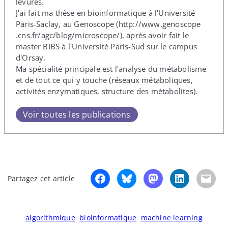
levures.
J'ai fait ma thèse en bioinformatique à l'Université
Paris-​Saclay, au Genoscope (http://​www​.genoscope​
.cns​.fr/​a​g​c​/​b​l​o​g​/​m​i​c​r​o​s​c​o​pe/), après avoir fait le
master BIBS à l'Université Paris-​Sud sur le campus
d'Orsay.
Ma spécialité principale est l'analyse du métabolisme
et de tout ce qui y touche (réseaux métaboliques,
activités enzymatiques, structure des métabolites).
Voir toutes les publications
Partagez cet article
algorithmique
bioinformatique
machine learning