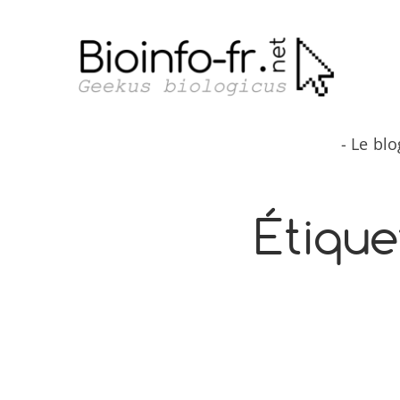
Aller
au
contenu
- Le bl
Étique