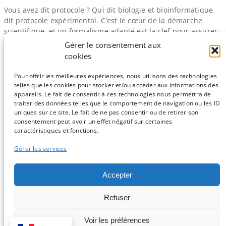
Vous avez dit protocole ? Qui dit biologie et bioinformatique
dit protocole expérimental. C'est le cœur de la démarche
scientifique, et un formalisme adapté est la clef pour assurer
la reproductibilité des expériences, et ainsi garantir la
Gérer le consentement aux
validation des découvertes par la communauté. En paillasse,
cookies
les solutions pour formaliser et conserver les protocoles sont
plutôt naturellement…
Pour offrir les meilleures expériences, nous utilisons des technologies
telles que les cookies pour stocker et/ou accéder aux informations des
appareils. Le fait de consentir à ces technologies nous permettra de
traiter des données telles que le comportement de navigation ou les ID
uniques sur ce site. Le fait de ne pas consentir ou de retirer son
consentement peut avoir un effet négatif sur certaines
Sauf mention contraire, tous les articles du blog sont sous licence
caractéristiques et fonctions.
CC-BY-NC
Gérer les services
Vous souhaitez participer ?
Accepter
Contactez nous !
Refuser
C'est parti !
Voir les préférences