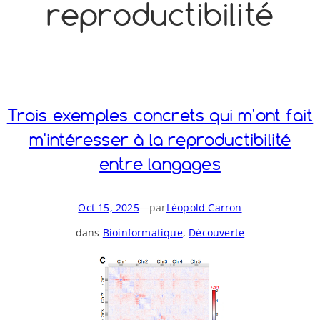
reproductibilité
o
y
S
n
Trois exemples concrets qui m'ont fait
m'intéresser à la reproductibilité
entre langages
Oct 15, 2025
—
par
Léopold Carron
dans
Bioinformatique
, 
Découverte