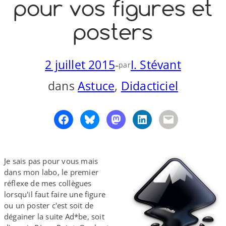
pour vos figures et
o
y
S
posters
n
2 juillet 2015
-
I. Stévant
par
dans
Astuce
, 
Didacticiel
Je sais pas pour vous mais
dans mon labo, le premier
réflexe de mes collègues
lorsqu'il faut faire une figure
ou un poster c'est soit de
dégainer la suite Ad*be, soit