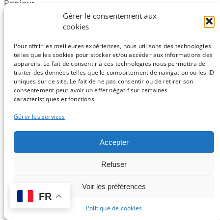
Bonjour,
Gérer le consentement aux
Merci pour votre super tuto. J'ai juste une petite
cookies
question, j'ai réalisé mon document en A4, comment
faites vous ensuite pour l'exporter en format A0 en
Pour offrir les meilleures expériences, nous utilisons des technologies
pdf ?
telles que les cookies pour stocker et/ou accéder aux informations des
appareils. Le fait de consentir à ces technologies nous permettra de
Encore merci,
traiter des données telles que le comportement de navigation ou les ID
Alexandre
uniques sur ce site. Le fait de ne pas consentir ou de retirer son
consentement peut avoir un effet négatif sur certaines
caractéristiques et fonctions.
Répondre
Gérer les services
ZaZo0o
Accepter
12 mai 2016
Refuser
Je connais une solution, mais il en existe peut-​
être d'autres plus simples :
Voir les préférences
FR
- Dans "Fichier -> Propriétés du document…"
Politique de cookies
choisir la taille de la page (A0), puis dans