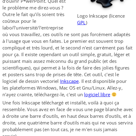
d'ouvrir P*werPoint. Quel est
le problème me direz-​vous ?
Outre le fait qu'ils soient très
Logo Inkscape (licence
coûteux pour le
GPL
)
labo/l'université/l'entreprise
où vous travaillez, ces outils ne sont pas forcément adaptés
à l'usage que vous en faites. Le premier est souvent trop
compliqué et très lourd, et le second n'est carrément pas fait
pour ça. Il existe cependant un outil simple, gratuit, léger et
puissant mais assez méconnu du grand public (et des
scientifiques), qui permet à la fois de faire des jolies figures
et posters sans trop de prises de tête. Cet outil, c'est le
logiciel de dessin vectoriel
Inkscape
. Il est disponible pour
les plateformes Windows, Mac OS et Gnu/​Linux. Allez-​y,
n'ayez crainte, téléchargez-​le, c'est un
logiciel libre
Une fois Inkscape téléchargé et installé, voilà à quoi ça
ressemble. Vous avez en face de vous une page blanche avec
à droite une barre d'outils, en haut deux barres d'outils, et à
droite, une quatrième barre d'outils mais qui ne vous servira
probablement pas (en tout cas, je ne m'en suis jamais
servie).