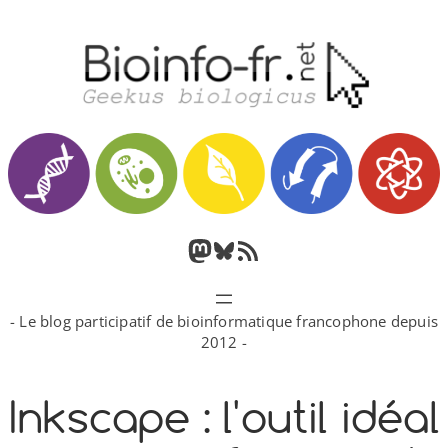
Aller
au
contenu
M
B
F
a
l
l
- Le blog participatif de bioinformatique francophone depuis
s
u
u
2012 -
t
e
x
Inkscape : l'outil idéal
o
s
R
d
k
S