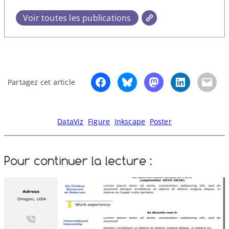
Voir toutes les publications
Partagez cet article
DataViz
Figure
Inkscape
Poster
Pour continuer la lecture :