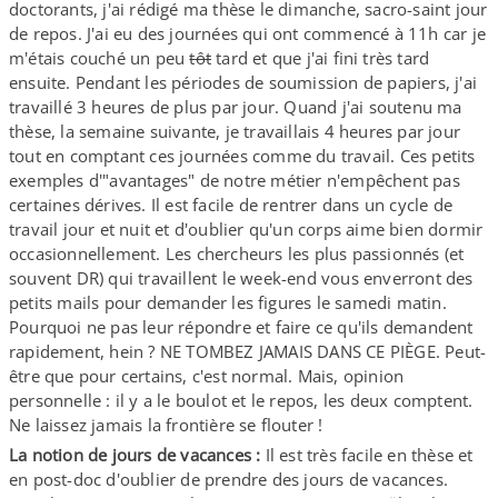
doctorants, j'ai rédigé ma thèse le dimanche, sacro-​saint jour
de repos. J'ai eu des journées qui ont commencé à 11h car je
m'étais couché un peu
tôt
tard et que j'ai fini très tard
ensuite. Pendant les périodes de soumission de papiers, j'ai
travaillé 3 heures de plus par jour. Quand j'ai soutenu ma
thèse, la semaine suivante, je travaillais 4 heures par jour
tout en comptant ces journées comme du travail. Ces petits
exemples d'"avantages" de notre métier n'empêchent pas
certaines dérives. Il est facile de rentrer dans un cycle de
travail jour et nuit et d'oublier qu'un corps aime bien dormir
occasionnellement. Les chercheurs les plus passionnés (et
souvent DR) qui travaillent le week-​end vous enverront des
petits mails pour demander les figures le samedi matin.
Pourquoi ne pas leur répondre et faire ce qu'ils demandent
rapidement, hein ? NE TOMBEZ JAMAIS DANS CE PIÈGE. Peut-​
être que pour certains, c'est normal. Mais, opinion
personnelle : il y a le boulot et le repos, les deux comptent.
Ne laissez jamais la frontière se flouter !
La notion de jours de vacances :
Il est très facile en thèse et
en post-​doc d'oublier de prendre des jours de vacances.