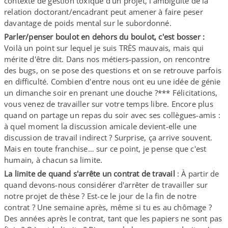
contexte de gestion toxique d'un projet, l'ambiguïté de la
relation doctorant/​encadrant peut amener à faire peser
davantage de poids mental sur le subordonné.
Parler/​penser boulot en dehors du boulot, c'est bosser :
Voilà un point sur lequel je suis TRÈS mauvais, mais qui
mérite d'être dit. Dans nos métiers-​passion, on rencontre
des bugs, on se pose des questions et on se retrouve parfois
en difficulté. Combien d'entre nous ont eu une idée de génie
un dimanche soir en prenant une douche ?*** Félicitations,
vous venez de travailler sur votre temps libre. Encore plus
quand on partage un repas du soir avec ses collègues-​amis :
à quel moment la discussion amicale devient-​elle une
discussion de travail indirect ? Surprise, ça arrive souvent.
Mais en toute franchise… sur ce point, je pense que c'est
humain, à chacun sa limite.
La limite de quand s'arrête un contrat de travail
: À partir de
quand devons-​nous considérer d'arrêter de travailler sur
notre projet de thèse ? Est-​ce le jour de la fin de notre
contrat ? Une semaine après, même si tu es au chômage ?
Des années après le contrat, tant que les papiers ne sont pas