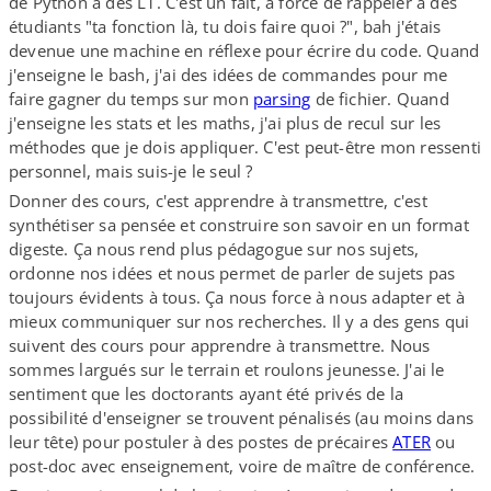
de Python à des L1. C'est un fait, à force de rappeler à des
étudiants "ta fonction là, tu dois faire quoi ?", bah j'étais
devenue une machine en réflexe pour écrire du code. Quand
j'enseigne le bash, j'ai des idées de commandes pour me
faire gagner du temps sur mon
parsing
de fichier. Quand
j'enseigne les stats et les maths, j'ai plus de recul sur les
méthodes que je dois appliquer. C'est peut-​être mon ressenti
personnel, mais suis-​je le seul ?
Donner des cours, c'est apprendre à transmettre, c'est
synthétiser sa pensée et construire son savoir en un format
digeste. Ça nous rend plus pédagogue sur nos sujets,
ordonne nos idées et nous permet de parler de sujets pas
toujours évidents à tous. Ça nous force à nous adapter et à
mieux communiquer sur nos recherches. Il y a des gens qui
suivent des cours pour apprendre à transmettre. Nous
sommes largués sur le terrain et roulons jeunesse. J'ai le
sentiment que les doctorants ayant été privés de la
possibilité d'enseigner se trouvent pénalisés (au moins dans
leur tête) pour postuler à des postes de précaires
ATER
ou
post-​doc avec enseignement, voire de maître de conférence.