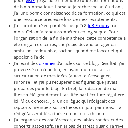
pour
jeBiF
. Je garde en mémoire toutes les formations
de bioinformatique. Lorsque je recherche un étudiant,
j'ai une bonne connaissance de sa formation, ce qui est
une ressource précieuse lors de mes recrutements.
J'ai coordonné en parallèle jusqu'à 8
jeBiF pubs
par
mois. Cela m'a rendu compétent en logistique. Pour
l'organisation de la fin de ma thèse, cette compétence a
été un gain de temps, car j'étais devenu un agenda
ambulant redoutable, sachant quand me lancer et qui
appeler a l'aide.
J'ai écrit des
dizaines
d'articles sur ce blog. Résultat, j'ai
progressé en rédaction, en ayant du recul sur la
structuration de mes idées (autant qu'enseigner,
surprise), et j'ai pu récupérer des figures que j'avais
préparées pour le blog. En bref, la rédaction de ma
thèse a été grandement facilitée par l'écriture régulière
ici. Mieux encore, j'ai un collègue qui rédigeait des
rapports mensuels sur sa thèse, un jour par mois. Il a
rédigé/​assemblé sa thèse en un mois chrono.
J'ai organisé des conférences, des tables rondes et des
concerts associatifs. Je n'ai pas de stress quand j'arrive