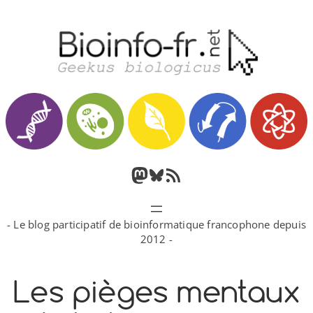
Aller
au
contenu
M
B
F
a
l
l
- Le blog participatif de bioinformatique francophone depuis
s
u
u
2012 -
t
e
x
Les pièges mentaux
o
s
R
d
k
S