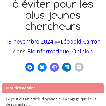
à éviter pour les
o
y
S
plus jeunes
n
chercheurs
13 novembre 2024
-
Léopold Carron
par
dans
Bioinformatique
, 
Opinion
Mot des admins
Ce post est un article d'opinion qui n'engage que l'avis
de son auteur.