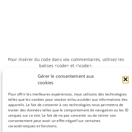
Pour insérer du code dans vos commentaires, utilisez les
balises <code> et <\code>.
Gérer le consentement aux
cookies
«
Précédente :
Le jeu de la vie —
Suivante :
Concours
comment un jeu peut-​il aider la
CRCN-​CNRS 2025
»
Pour offrir les meilleures expériences, nous utilisons des technologies
biologie ?
telles que les cookies pour stocker et/ou accéder aux informations des
appareils. Le fait de consentir à ces technologies nous permettra de
traiter des données telles que le comportement de navigation ou les ID
uniques sur ce site. Le fait de ne pas consentir ou de retirer son
consentement peut avoir un effet négatif sur certaines
Sauf mention contraire, tous les articles du blog sont sous licence
caractéristiques et fonctions.
CC-BY-NC