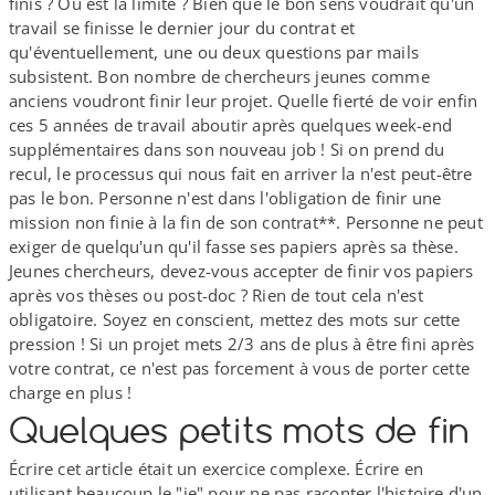
finis ? Où est la limite ? Bien que le bon sens voudrait qu'un
travail se finisse le dernier jour du contrat et
qu'éventuellement, une ou deux questions par mails
subsistent. Bon nombre de chercheurs jeunes comme
anciens voudront finir leur projet. Quelle fierté de voir enfin
ces 5 années de travail aboutir après quelques week-​end
supplémentaires dans son nouveau job ! Si on prend du
recul, le processus qui nous fait en arriver la n'est peut-​être
pas le bon. Personne n'est dans l'obligation de finir une
mission non finie à la fin de son contrat**. Personne ne peut
exiger de quelqu'un qu'il fasse ses papiers après sa thèse.
Jeunes chercheurs, devez-​vous accepter de finir vos papiers
après vos thèses ou post-​doc ? Rien de tout cela n'est
obligatoire. Soyez en conscient, mettez des mots sur cette
pression ! Si un projet mets 2/​3 ans de plus à être fini après
votre contrat, ce n'est pas forcement à vous de porter cette
charge en plus !
Quelques petits mots de fin
Écrire cet article était un exercice complexe. Écrire en
utilisant beaucoup le "je" pour ne pas raconter l'histoire d'un