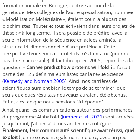
formation initiale en Biologie, centrée autour de la
génétique. Mes collègues de l'autre spécialisation, nommée
« Modélisation Moléculaire », étaient pour la plupart des
biochimistes. Toutes et tous écrivaient dans leurs projets de
thèse : « à long terme, il sera possible de prédire, avec la
seule information de la séquence en acides aminés, la
structure tri-​dimensionnelle d’une protéine ». Cette
perspective leur semblait toutefois très lointaine (pour ne
pas dire inaccessible). Il faut dire qu'en 2005, répondre à la
question «
Can we predict how proteins will fold ?
» faisait
partie des 125 défis majeurs listés par la revue Science
(
Kennedy and Norman 2005
). Ainsi, nos carrières de
scientifiques auraient bien le temps de se terminer, que
seuls quelques résultats nouveaux auraient été obtenus.
Enfin, c'est ce que nous pensions "à l'époque"…
Ainsi, quand les communications autour des performances
du programme AlphaFold (
Jumper et al. 2021
) sont arrivées
jusqu’à moi, j'ai pensé à mes ancien·nes collègues.
Finalement, leur communauté scientifique avait réussi, quel
exploit !
Je me souviens également me dire, avec un peu