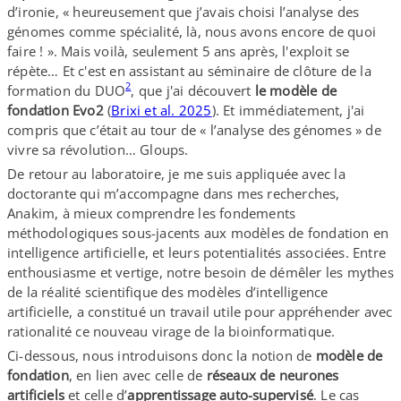
d’ironie, « heureusement que j’avais choisi l’analyse des
génomes comme spécialité, là, nous avons encore de quoi
faire ! ». Mais voilà, seulement 5 ans après, l'exploit se
répète… Et c'est en assistant au séminaire de clôture de la
2
formation du DUO
, que j'ai découvert
le modèle de
fondation Evo2
(
Brixi et al. 2025
). Et immédiatement, j'ai
compris que c’était au tour de « l’analyse des génomes » de
vivre sa révolution… Gloups.
De retour au laboratoire, je me suis appliquée avec la
doctorante qui m’accompagne dans mes recherches,
Anakim, à mieux comprendre les fondements
méthodologiques sous-​jacents aux modèles de fondation en
intelligence artificielle, et leurs potentialités associées. Entre
enthousiasme et vertige, notre besoin de démêler les mythes
de la réalité scientifique des modèles d’intelligence
artificielle, a constitué un travail utile pour appréhender avec
rationalité ce nouveau virage de la bioinformatique.
Ci-​dessous, nous introduisons donc la notion de
modèle de
fondation
, en lien avec celle de
réseaux de neurones
artificiels
et celle d’
apprentissage auto-​supervisé
. Le cas