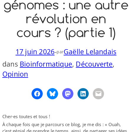
génomes : une autre
o
y
S
révolution en
n
cours ? (partie 1)
17 juin 2026
-
Gaëlle Lelandais
par
dans
Bioinformatique
, 
Découverte
, 
Opinion
Cher·es toutes et tous !
À chaque fois que je parcours ce blog, je me dis : « Ouah,
c'est génial de prendre le temps, ainsi, de partager ses idées