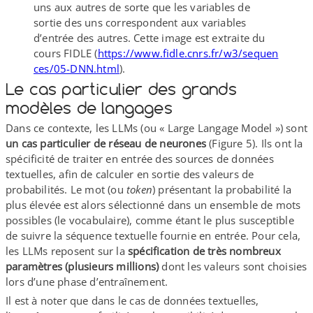
uns aux autres de sorte que les variables de
sortie des uns correspondent aux variables
d’entrée des autres. Cette image est extraite du
cours FIDLE (
https://​www​.fidle​.cnrs​.fr/​w​3​/​s​e​q​u​e​n​
c​e​s​/​0​5​-​D​N​N​.​h​tml
).
Le cas particulier des grands
modèles de langages
Dans ce contexte, les LLMs (ou « Large Langage Model ») sont
un cas particulier de réseau de neurones
(Figure 5). Ils ont la
spécificité de traiter en entrée des sources de données
textuelles, afin de calculer en sortie des valeurs de
probabilités. Le mot (ou
token
) présentant la probabilité la
plus élevée est alors sélectionné dans un ensemble de mots
possibles (le vocabulaire), comme étant le plus susceptible
de suivre la séquence textuelle fournie en entrée. Pour cela,
les LLMs reposent sur la
spécification de très nombreux
paramètres (plusieurs millions)
dont les valeurs sont choisies
lors d’une phase d’entraînement.
Il est à noter que dans le cas de données textuelles,