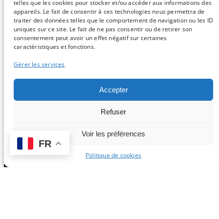
telles que les cookies pour stocker et/ou accéder aux informations des
appareils. Le fait de consentir à ces technologies nous permettra de
traiter des données telles que le comportement de navigation ou les ID
uniques sur ce site. Le fait de ne pas consentir ou de retirer son
Pour insérer du code dans vos commentaires, utilisez les
consentement peut avoir un effet négatif sur certaines
balises <code> et <\code>.
caractéristiques et fonctions.
Gérer les services
«
Précédente :
Le
Suivante :
IA et analyse des génomes :
« vibe coding » est un
une autre révolution en cours ? (partie
Accepter
piège
2)
»
Refuser
Voir les préférences
Sauf mention contraire, tous les articles du blog sont sous licence
FR
CC-BY-NC
Politique de cookies
Vous souhaitez participer ?
Contactez nous !