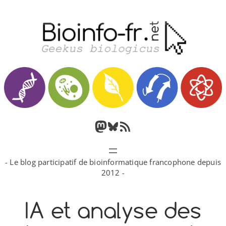
Aller
au
contenu
M
B
F
a
l
l
- Le blog participatif de bioinformatique francophone depuis
s
u
u
2012 -
t
e
x
IA et analyse des
o
s
R
d
k
S