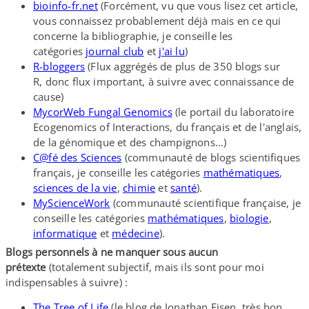
bioinfo​-fr​.net
(Forcément, vu que vous lisez cet article,
vous connaissez probablement déjà mais en ce qui
concerne la bibliographie, je conseille les
catégories
journal club
et
j'ai lu
)
R-​bloggers
(Flux aggrégés de plus de 350 blogs sur
R, donc flux important, à suivre avec connaissance de
cause)
MycorWeb Fungal Genomics
(le portail du laboratoire
Ecogenomics of Interactions, du français et de l'anglais,
de la génomique et des champignons…)
C@fé des Sciences
(communauté de blogs scientifiques
français, je conseille les catégories
mathématiques
,
sciences de la vie
,
chimie
et
santé
).
MyScienceWork
(communauté scientifique française, je
conseille les catégories
mathématiques
,
biologie
,
informatique
et
médecine
).
Blogs personnels à ne manquer sous aucun
prétexte
(totalement subjectif, mais ils sont pour moi
indispensables à suivre) :
The Tree of Life
(le blog de Jonathan Eisen, très bon