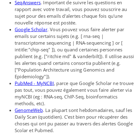
SeqAnswers
. Important de suivre les questions en
rapport avec votre travail, vous pouvez souscrire au
sujet pour des emails d'alertes chaque fois qu'une
nouvelle réponse est postée.
Google Scholar
. Vous pouvez vous faire alerter par
emails sur certains sujets (e.g. [ rna-​seq |
transcriptome sequencing | RNA-​sequencing ] or [
intitle:"chip-seq" ]), ou quand certaines personnes
publient (e.g. ["ritchie md" & vanderbilt]). Il utilise aussi
les alertes quand certains consortia publient (e.g.
["Population Architecture using Genomics and
Epidemiology"]).
PubMed - MyNCBI
, parce que Google Scholar ne trouve
pas tout, vous pouvez également vous faire alerter via
myNCBI (eg : RNA-​seq, ChIP-​Seq, bioinformatics
methods, etc).
GenomeWeb
. La plupart sont hebdomadaires, sauf les
Daily Scan (quotidien). C'est bien pour récupérer des
choses qui ont pu passer au travers des alertes Google
Scolar et Pubmed.