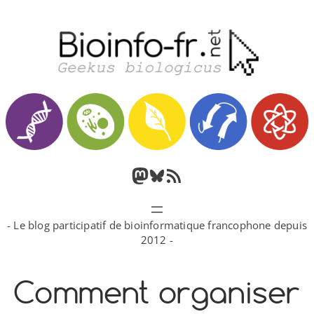
Aller
au
contenu
M
B
F
a
l
l
- Le blog participatif de bioinformatique francophone depuis
s
u
u
2012 -
t
e
x
Comment organiser
o
s
R
d
k
S