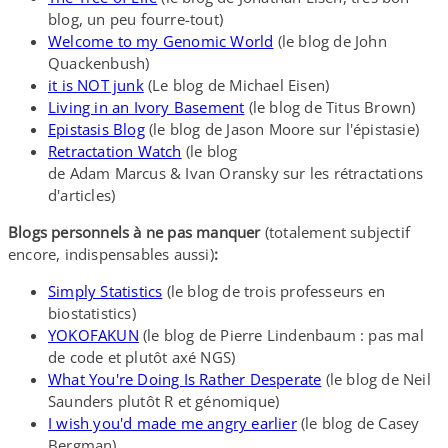
blog, un peu fourre-​tout)
Welcome to my Genomic World
(le blog de John
Quackenbush)
it is NOT junk
(Le blog de Michael Eisen)
Living in an Ivory Basement
(le blog de Titus Brown)
Epistasis Blog
(le blog de Jason Moore sur l'épistasie)
Retractation Watch
(le blog
de Adam Marcus & Ivan Oransky sur les rétractations
d'articles)
Blogs
personnels à ne pas manquer
(totalement subjectif
encore, indispensables aussi)
:
Simply Statistics
(le blog de trois professeurs en
biostatistics)
YOKOFAKUN
(le blog de Pierre Lindenbaum : pas mal
de code et plutôt axé NGS)
What You're Doing Is Rather Desperate
(le blog de Neil
Saunders plutôt R et génomique)
I wish you'd made me angry earlier
(le blog de Casey
Bergman)