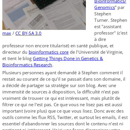
Bioinformatics/​
Genomics
” par
Stephen
Turner. Stephen
est "assistant
professor" (c'est
max
/​
CC BY-​SA 3.0
à dire
professeur non encore titularisé) en santé publique, et
directeur du
bioinformatics core
de l'Université de Virginie,
et tient le blog
Getting Things Done in Genetics &
Bioinformatics Research
.
Plusieurs personnes ayant demandé à Stephen comment il
restait au courant de ce qu’il se passait dans son domaine, il
a décidé de partager sa stratégie sur son blog. Avec une
immensité de sources à disposition, la difficulté n’est pas
vraiment de trouver ce qui est intéressant, mais plutôt de
filtrer ce qui ne l’est pas. Ce que vous ne lisez pas est aussi
important (voire plus) que ce que vous lisez. Donc avec des
outils comme les flux RSS, Twitter, et surtout les emails, il est
essentiel d’abandonner les sources dont le contenu n’est ni
pertinent ni intéressant. Voici une façon d'organiser votre