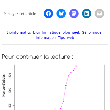
Partagez cet article
Bioinformatics
bioinformatique
blog
geek
Génomique
information
Tips
web
Pour continuer la lecture :