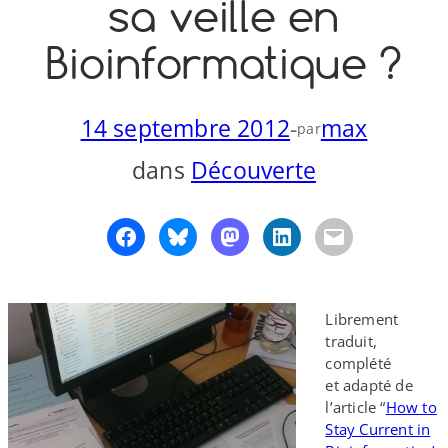
sa veille en
o
y
S
Bioinformatique ?
n
14 septembre 2012
-
max
par
dans
Découverte
Librement
traduit,
complété
et adapté de
l’article “
How to
Stay Current in