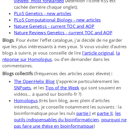
viewed, most forwarded
(Attention l’icône RSS est
cachée derrière chaque onglet).
PLoS Genetics - new articles
PLoS Computational Biology - new articles
Nature Genetics - current TOC and AOP
Nature Reviews Genetics - current TOC and AOP
Blogs
. Pour éviter l'effet catalogue, j'ai décidé de ne garder
que les plus intéressants à mes yeux. Si vous voulez d'autres
blogs à suivre, je vous conseille de lire
l'article original
,
la
réponse sur Homologus
, ou d'en demander dans les
commentaires.
Blogs collectifs
(fréquences des articles assez élevée)
:
The OpenHelix Blog
(j'apprécie particuliérement les
SNPpets
, et les
Tips of the Week
qui sont souvent en
vidéos… à quand sur bioinfo-​fr ?)
Homologus
(très bon blog, avec plein d'articles
intéressants, je conseille notamment les suivants : la
bioinformatique pour les nuls
partie I
et
partie II
,
les
outils indispensables du bioinformaticien
,
pourquoi ne
pas faire une thèse en bioinformatique
)