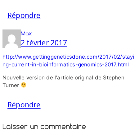
Répondre
Max
2 février 2017
http://​www​.gettinggeneticsdone​.com/​2​0​1​7​/​0​2​/​s​t​a​y​i​
n​g​-​c​u​r​r​e​n​t​-​i​n​-​b​i​o​i​n​f​o​r​m​a​t​i​c​s​-​g​e​n​o​m​i​c​s​-​2​0​1​7​.​h​tml
Nouvelle version de l'article original de Stephen
Turner
Répondre
Laisser un commentaire