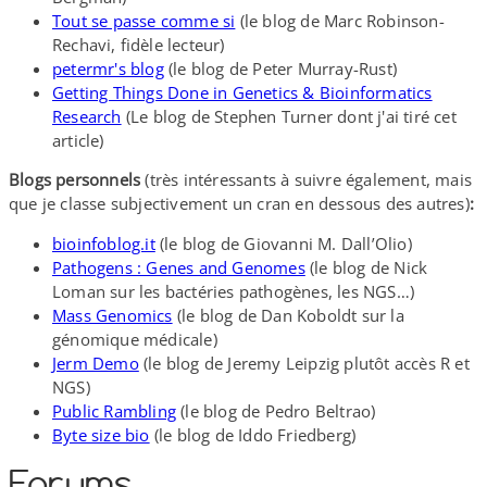
Tout se passe comme si
(le blog de Marc Robinson-​
Rechavi, fidèle lecteur)
petermr's blog
(le blog de Peter Murray-​Rust)
Getting Things Done in Genetics & Bioinformatics
Research
(Le blog de Stephen Turner dont j'ai tiré cet
article)
Blogs personnels
(très intéressants à suivre également, mais
que je classe subjectivement un cran en dessous des autres)
:
bioinfoblog​.it
(le blog de Giovanni M. Dall’Olio)
Pathogens : Genes and Genomes
(le blog de Nick
Loman sur les bactéries pathogènes, les NGS…)
Mass Genomics
(le blog de Dan Koboldt sur la
génomique médicale)
Jerm Demo
(le blog de Jeremy Leipzig plutôt accès R et
NGS)
Public Rambling
(le blog de Pedro Beltrao)
Byte size bio
(le blog de Iddo Friedberg)
Forums