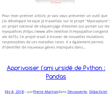
Pour mon premier article, je vais vous présenter un outil que
j'ai développé lorsque je travaillais sur le projet "Myocapture";
un projet national de séquençage d'exomes qui portait sur les
myopathies (https://​www​.afm​-telethon​.fr/​m​y​o​p​a​t​h​i​e​-​c​o​n​g​e​n​i​t​
a​l​e​-​6​675). Ce projet visait à trouver de nouvelles mutations
responsables de ces maladies rares. Il a également permis
d'identifier de nouveaux gènes impliqués dans…
Apprivoiser l'ami ursidé de Python :
Pandas
Fév 8, 2018
—
par
Pierre Marijon
dans
Découverte
, 
Didacticiel