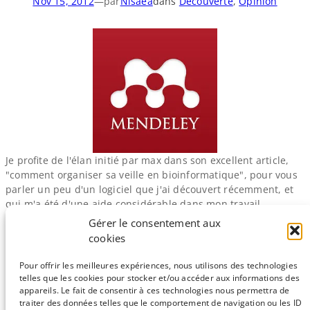
Nov 15, 2012
—
par
Nisaea
dans
Découverte
, 
Opinion
Je profite de l'élan initié par max dans son excellent article,
"comment organiser sa veille en bioinformatique", pour vous
parler un peu d'un logiciel que j'ai découvert récemment, et
qui m'a été d'une aide considérable dans mon travail
bibliographique. Organiser et alimenter une veille efficace
Gérer le consentement aux
implique une recherche bibliographique régulière, donc lire,
cookies
évaluer, garder ou…
Pour offrir les meilleures expériences, nous utilisons des technologies
telles que les cookies pour stocker et/ou accéder aux informations des
Page suivante
→
appareils. Le fait de consentir à ces technologies nous permettra de
traiter des données telles que le comportement de navigation ou les ID