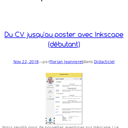
o
y
S
n
Du CV jusqu'au poster avec Inkscape
(débutant)
Nov 22, 2018
—
par
Florian Jeanneret
dans
Didacticiel
Nous revoilà pour de nouvelles aventures sur Inkscape ! Le