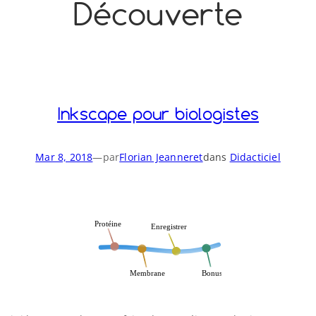
Découverte
o
y
S
n
Inkscape pour biologistes
Mar 8, 2018
—
par
Florian Jeanneret
dans
Didacticiel