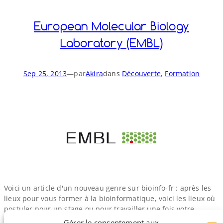
European Molecular Biology
Laboratory (EMBL)
Sep 25, 2013
—
par
Akira
dans
Découverte
, 
Formation
Voici un article d'un nouveau genre sur bioinfo-​fr : après les
lieux pour vous former à la bioinformatique, voici les lieux où
postuler pour un stage ou pour travailler une fois votre
diplôme en poche. Et aujourd'hui je m'attaque à une grosse
Gérer le consentement aux