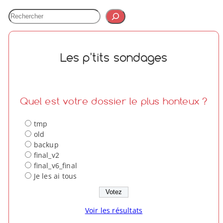
é
s
R
e
c
h
Les p'tits sondages
e
r
c
h
e
Quel est votre dossier le plus honteux ?
r
tmp
old
backup
final_v2
final_v6_final
Je les ai tous
Voir les résultats