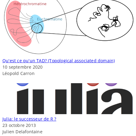
e
d
o
n
d
a
n
t
s
e
Qu'est ce qu'un TAD? (Topological associated domain)
t
10 septembre 2020
s
Léopold Carron
t
a
n
d
a
r
d
Julia: le successeur de R ?
i
23 octobre 2013
s
Julien Delafontaine