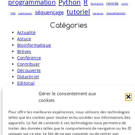
R
programmation
Python
rentrée
Recherche
script
tutoriel
séquençage
visualisation
SFBI
statistiques
vacances
Catégories
Actualité
Astuce
Bioinformatique
Brèves
Conférence
Contribuer
Découverte
Didacticiel
Editorial
En image
Gérer le consentement aux
Entretien
cookies
Formation
J'ai lu
Pour offrir les meilleures expériences, nous utilisons des technologies
Journal Club
telles que les cookies pour stocker et/ou accéder aux informations des
Opinion
appareils. Le fait de consentir à ces technologies nous permettra de
Suivez l'guide
traiter des données telles que le comportement de navigation ou les ID
uniques sur ce site. Le fait de ne pas consentir ou de retirer son