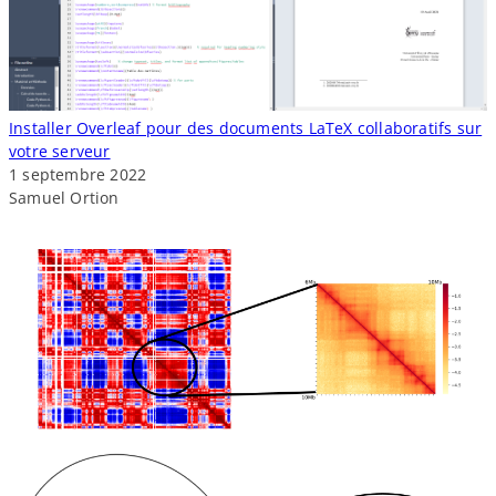
o
s
n
n
é
e
Installer Overleaf pour des documents LaTeX collaboratifs sur
s
votre serveur
d
1 septembre 2022
'
Samuel Ortion
a
n
t
i
c
o
r
p
s
n
o
n
r