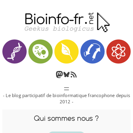
Aller
au
contenu
M
B
F
a
l
l
- Le blog participatif de bioinformatique francophone depuis
s
u
u
2012 -
t
e
x
Qui sommes nous ?
o
s
R
d
k
S