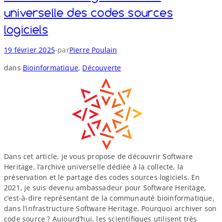
b
s
universelle des codes sources
i
i
m
o
e
logiciels
o
n
n
l
(
c
é
-
19 février 2025
par
Pierre Poulain
B
o
c
I
m
dans
Bioinformatique
, 
Découverte
u
S
p
l
M
r
e
)
e
s
à
n
e
L
d
t
y
r
d
o
e
e
n
l
s
1
Dans cet article, je vous propose de découvrir Software
'
d
Heritage, l’archive universelle dédiée à la collecte, la
i
o
préservation et le partage des codes sources logiciels. En
n
n
2021, je suis devenu ambassadeur pour Software Heritage,
c
n
c’est-à-dire représentant de la communauté bioinformatique,
o
é
dans l’infrastructure Software Heritage. Pourquoi archiver son
n
e
code source ? Aujourd’hui, les scientifiques utilisent très