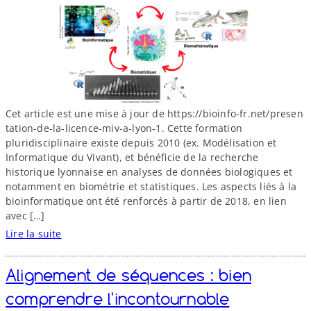
e
e
n
t
r
é
e
2
0
Cet article est une mise à jour de https://​bioinfo​-fr​.net/​p​r​e​s​e​n​
2
t​a​t​i​o​n​-​d​e​-​l​a​-​l​i​c​e​n​c​e​-​m​i​v​-​a​-​l​y​o​n-1. Cette formation
5
pluridisciplinaire existe depuis 2010 (ex. Modélisation et
à
Informatique du Vivant), et bénéficie de la recherche
t
historique lyonnaise en analyses de données biologiques et
o
notamment en biométrie et statistiques. Les aspects liés à la
u
bioinformatique ont été renforcés à partir de 2018, en lien
s
avec […]
Lire la suite
:
L
Alignement de séquences : bien
i
c
comprendre l'incontournable
e