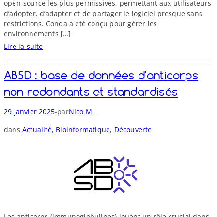
open-​source les plus permissives, permettant aux utilisateurs
l
e
d’adopter, d’adapter et de partager le logiciel presque sans
'
e
restrictions. Conda a été conçu pour gérer les
a
d
environnements […]
r
l
Lire la suite
c
e
:
h
m
C
i
a
ABSD : base de données d'anticorps
o
v
n
n
e
non redondants et standardisés
-
d
u
a
n
W
-
29 janvier 2025
par
Nico M.
e
i
u
t
v
dans
Actualité
, 
Bioinformatique
, 
Découverte
n
l
e
s
e
r
c
p
s
h
i
e
è
l
g
l
e
e
d
d
Les anticorps (immunoglobulines) jouent un rôle crucial dans