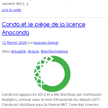
t
s
souvent des […]
o
Lire la suite
u
!
:
r
S
n
Conda et le piège de la licence
o
a
f
b
Anaconda
t
l
w
e
-
12 février 2025
par
Jacques Dainat
a
a
r
l
dans
Actualité
, 
Astuce
, 
Bioinformatique
e
g
H
o
e
r
r
i
i
t
t
h
a
m
g
e
Conda est apparu en 2012 et a été distribué par Continuum
e
d
Analytics, connue sous le nom d’Anaconda Inc depuis 2017.
e
Conda est distribué sous la licence MIT, l’une des licences
:
N