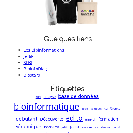
Quelques liens
Les Bioinformations
JeBiF
SFBI
BioinfoDiag
Biostars
Étiquettes
base de données
analyse
ADN
bioinformatique
conférence
code
concours
edito
débutant
Découverte
formation
emploi
Génomique
Interview
JOBIM
master
modélisation
outil
JeBiF