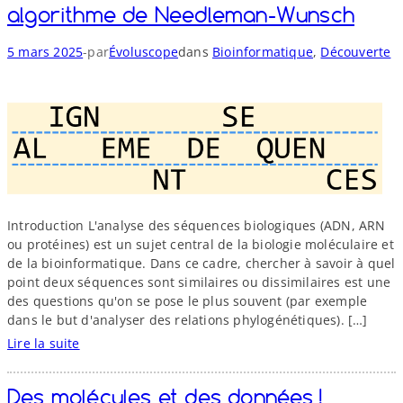
algorithme de Needleman-​Wunsch
n
c
e
-
5 mars 2025
par
Évoluscope
dans
Bioinformatique
, 
Découverte
B
i
o
-
I
n
f
o
Introduction L'analyse des séquences biologiques (ADN, ARN
r
ou protéines) est un sujet central de la biologie moléculaire et
m
de la bioinformatique. Dans ce cadre, chercher à savoir à quel
a
point deux séquences sont similaires ou dissimilaires est une
t
des questions qu'on se pose le plus souvent (par exemple
i
dans le but d'analyser des relations phylogénétiques). […]
q
Lire la suite
u
:
e
A
,
Des molécules et des données !
l