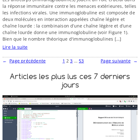
e
e
la réponse immunitaire contre les menaces extérieures, telles
l
s
les infections virales. Une immunoglobuline est composée de
a
c
deux molécules en interaction appelées chaîne légère et
l
o
chaîne lourde : la combinaison d’une chaîne légère et d’une
i
d
chaîne lourde donne une immunoglobuline (voir Figure 1).
c
e
Bien que le nombre théorique d'immunoglobulines […]
e
s
Lire la suite
n
s
:
c
o
A
e
u
←
Page précédente
1
2
3
…
53
Page suivante
→
B
A
r
S
n
c
Articles les plus lus ces 7 derniers
D
a
e
jours
c
s
:
o
l
b
n
o
a
d
g
s
a
i
e
c
d
i
e
e
d
l