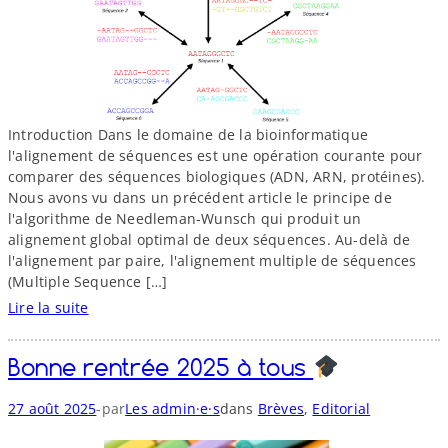
Introduction Dans le domaine de la bioinformatique
l'alignement de séquences est une opération courante pour
comparer des séquences biologiques (ADN, ARN, protéines).
Nous avons vu dans un précédent article le principe de
l'algorithme de Needleman-​Wunsch qui produit un
alignement global optimal de deux séquences. Au-​delà de
l'alignement par paire, l'alignement multiple de séquences
(Multiple Sequence […]
Lire la suite
:
L
Bonne rentrée 2025 à tous
'
a
-
27 août 2025
par
Les admin·e·s
dans
Brèves
, 
Editorial
l
i