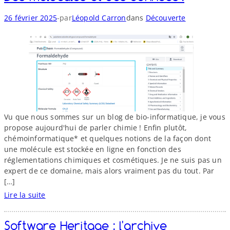
S
i
t
-
26 février 2025
par
Léopold Carron
dans
Découverte
g
a
n
t
e
i
m
s
e
t
n
i
t
q
d
u
e
e
s
Vu que nous sommes sur un blog de bio-​informatique, je vous
e
é
propose aujourd'hui de parler chimie ! Enfin plutôt,
t
q
chémoinformatique* et quelques notions de la façon dont
M
u
une molécule est stockée en ligne en fonction des
o
e
réglementations chimiques et cosmétiques. Je ne suis pas un
d
n
expert de ce domaine, mais alors vraiment pas du tout. Par
é
c
[…]
l
e
Lire la suite
i
s
:
s
D
a
Software Heritage : l'archive
:
e
t