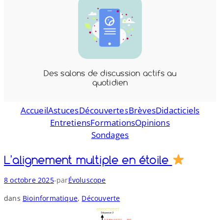
Des salons de discussion actifs au
quotidien
Accueil
Astuces
Découvertes
Brèves
Didacticiels
Entretiens
Formations
Opinions
Sondages
L'alignement multiple en étoile
-
8 octobre 2025
par
Évoluscope
dans
Bioinformatique
, 
Découverte