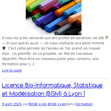
g
n
e
m
e
n
t
m
À tous les p'tits veinards qui ont profité de vacances cet été
u
— et aux autres aussi — on vous souhaite une belle rentrée
l
. C’est cette période de l’année où l’on prend un nouvel
t
élan : on planifie, on se projette, on fixe de nouveaux
i
objectifs. Peut-​être un nouveau poste pour certains, une
p
formation pour […]
l
Lire la suite
e
:
e
B
Licence Bio-​Informatique, Statistique
n
o
é
n
et Modélisation (BISM) à Lyon 1
t
n
o
e
-
9 avril 2025
par
BISM_Lyon BISM_Lyon
dans
Formation
i
r
l